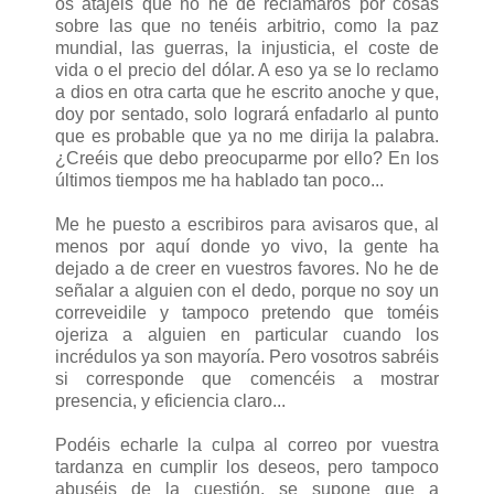
os atajéis que no he de reclamaros por cosas
sobre las que no tenéis arbitrio, como la paz
mundial, las guerras, la injusticia, el coste de
vida o el precio del dólar. A eso ya se lo reclamo
a dios en otra carta que he escrito anoche y que,
doy por sentado, solo logrará enfadarlo al punto
que es probable que ya no me dirija la palabra.
¿Creéis que debo preocuparme por ello? En los
últimos tiempos me ha hablado tan poco...
Me he puesto a escribiros para avisaros que, al
menos por aquí donde yo vivo, la gente ha
dejado a de creer en vuestros favores. No he de
señalar a alguien con el dedo, porque no soy un
correveidile y tampoco pretendo que toméis
ojeriza a alguien en particular cuando los
incrédulos ya son mayoría. Pero vosotros sabréis
si corresponde que comencéis a mostrar
presencia, y eficiencia claro...
Podéis echarle la culpa al correo por vuestra
tardanza en cumplir los deseos, pero tampoco
abuséis de la cuestión, se supone que a