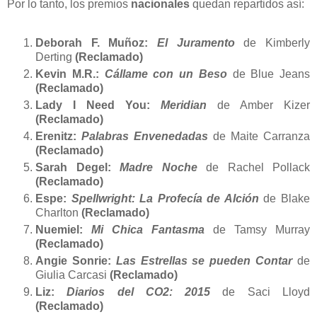
Por lo tanto, los premios
nacionales
quedan repartidos así:
Deborah F. Muñoz:
El Juramento
de Kimberly
Derting
(Reclamado)
Kevin M.R.:
Cállame con un Beso
de Blue Jeans
(Reclamado)
Lady I Need You:
Meridian
de Amber Kizer
(Reclamado)
Erenitz:
Palabras Envenedadas
de Maite Carranza
(Reclamado)
Sarah Degel:
Madre Noche
de Rachel Pollack
(Reclamado)
Espe:
Spellwright: La Profecía de Alción
de Blake
Charlton
(Reclamado)
Nuemiel:
Mi Chica Fantasma
de Tamsy Murray
(Reclamado)
Angie Sonrie:
Las Estrellas se pueden Contar
de
Giulia Carcasi
(Reclamado)
Liz:
Diarios del CO2: 2015
de Saci Lloyd
(Reclamado)