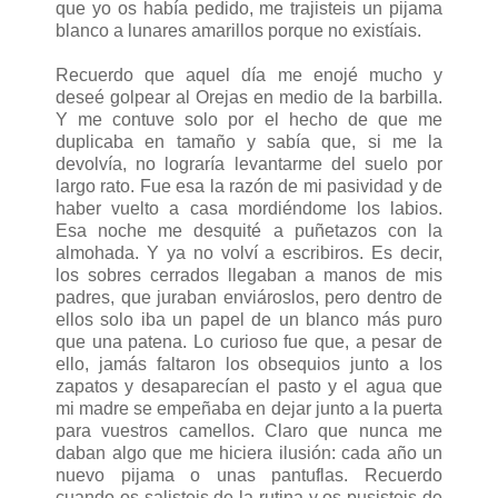
que yo os había pedido, me trajisteis un pijama
blanco a lunares amarillos porque no existíais.
Recuerdo que aquel día me enojé mucho y
deseé golpear al Orejas en medio de la barbilla.
Y me contuve solo por el hecho de que me
duplicaba en tamaño y sabía que, si me la
devolvía, no lograría levantarme del suelo por
largo rato. Fue esa la razón de mi pasividad y de
haber vuelto a casa mordiéndome los labios.
Esa noche me desquité a puñetazos con la
almohada. Y ya no volví a escribiros. Es decir,
los sobres cerrados llegaban a manos de mis
padres, que juraban enviároslos, pero dentro de
ellos solo iba un papel de un blanco más puro
que una patena. Lo curioso fue que, a pesar de
ello, jamás faltaron los obsequios junto a los
zapatos y desaparecían el pasto y el agua que
mi madre se empeñaba en dejar junto a la puerta
para vuestros camellos. Claro que nunca me
daban algo que me hiciera ilusión: cada año un
nuevo pijama o unas pantuflas. Recuerdo
cuando os salisteis de la rutina y os pusisteis de