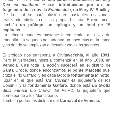
Dea ex machine
.
Ambas
introducidas por un un
fragmento de la novela
Frankestein
, de Mary W. Shelley.
De la cual se hará alusión en bastantes ocasiones,
realizando símiles con las propia historia. Encontramos
también
un prólogo, un epílogo y un total de 15
capítulos.
La primera parte es bastante introductoria, a la vez de
tranquila. La segunda nos adentra un poco más en la trama
y es donde se empiezan a desvelar todos los secretos.
El prólogo nos transporta a
Civitavecchia
, al año
1891
.
Pero la verdadera historia comienza en el año
1098
, en
Venecia
. Casi toda la acción sucederá en el distrito de
Santa Croce
, donde encontramos el
ponte Marcello
que
cruza el río Gaffaro, y en cada lado: la
fondamenta Minotto
,
lugar en el que está
Ca' Corsini
-la juguetería de los
Corsini-; y la
fondamenta Gaffaro
, donde está
La Grotta
della Fenice
(
La Cueva del Fénix
), la juguetería que
corresponde a los Montalbano.
También podremos disfrutar del
Carnaval de Venecia.