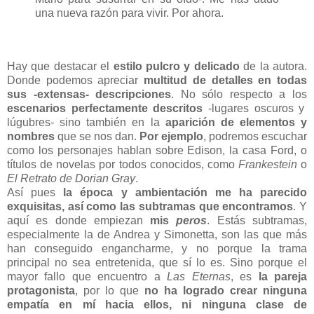
una nueva razón para vivir. Por ahora.
Hay que destacar el
estilo pulcro y delicado
de la autora.
Donde podemos apreciar
multitud de detalles en todas
sus -extensas- descripciones
. No sólo respecto a los
escenarios perfectamente descritos
-lugares oscuros y
lúgubres- sino también en la
aparición de elementos y
nombres
que se nos dan.
Por ejemplo
, podremos escuchar
como los personajes hablan sobre Edison, la casa Ford, o
títulos de novelas por todos conocidos, como
Frankestein
o
El Retrato de Dorian Gray
.
Así pues
la época y ambientación me ha parecido
exquisitas, así como las subtramas que encontramos
. Y
aquí es donde empiezan
mis
peros
. Estás subtramas,
especialmente la de Andrea y Simonetta, son las que más
han conseguido engancharme, y no porque la trama
principal no sea entretenida, que sí lo es. Sino porque el
mayor fallo que encuentro a
Las Eternas
, es
la pareja
protagonista
, por lo que
no ha logrado crear ninguna
empatía en mí hacia ellos, ni ninguna clase de