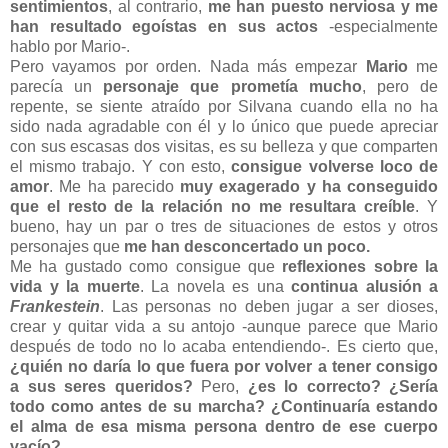
sentimientos
, al contrario,
me han puesto nerviosa y me
han resultado egoístas en sus actos
-especialmente
hablo por Mario-.
Pero vayamos por orden. Nada más empezar
Mario
me
parecía un
personaje que prometía mucho
, pero de
repente, se siente atraído por Silvana cuando ella no ha
sido nada agradable con él y lo único que puede apreciar
con sus escasas dos visitas, es su belleza y que comparten
el mismo trabajo. Y con esto,
consigue volverse loco de
amor
. Me ha parecido
muy exagerado y ha conseguido
que el resto de la relación no me resultara creíble
. Y
bueno, hay un par o tres de situaciones de estos y otros
personajes que
me han desconcertado un poco.
Me ha gustado como consigue que
reflexiones sobre la
vida y la muerte
. La novela es una
continua alusión a
Frankestein
. Las personas no deben jugar a ser dioses,
crear y quitar vida a su antojo -aunque parece que Mario
después de todo no lo acaba entendiendo-. Es cierto que,
¿quién no daría lo que fuera por volver a tener consigo
a sus seres queridos?
Pero,
¿es lo correcto? ¿Sería
todo como antes de su marcha? ¿Continuaría estando
el alma de esa misma persona dentro de ese cuerpo
vacío?