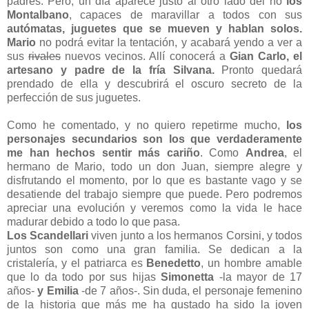
padres. Pero, un día aparece justo al otro lado del río
los
Montalbano
, capaces de maravillar a todos con sus
autómatas, juguetes que se mueven y hablan solos.
Mario
no podrá evitar la tentación, y acabará yendo a ver a
sus
rivales
nuevos vecinos. Allí conocerá a
Gian Carlo, el
artesano y padre de la fría Silvana.
Pronto quedará
prendado de ella y descubrirá el oscuro secreto de la
perfección de sus juguetes.
Como he comentado, y no quiero repetirme mucho,
los
personajes secundarios son los que verdaderamente
me han hechos sentir más cariño
. Como
Andrea
, el
hermano de Mario, todo un don Juan, siempre alegre y
disfrutando el momento, por lo que es bastante vago y se
desatiende del trabajo siempre que puede. Pero podremos
apreciar una evolución y veremos como la vida le hace
madurar debido a todo lo que pasa.
Los Scandellari
viven junto a los hermanos Corsini, y todos
juntos son como una gran familia. Se dedican a la
cristalería, y el patriarca es
Benedetto
, un hombre amable
que lo da todo por sus hijas
Simonetta
-la mayor de 17
años-
y Emilia
-de 7 años-. Sin duda, el personaje femenino
de la historia que más me ha gustado ha sido la joven