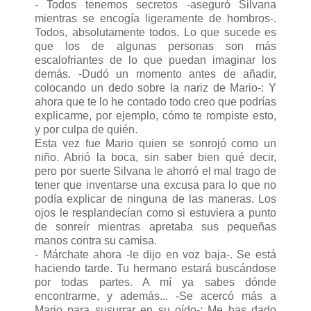
- Todos tenemos secretos -aseguró Silvana
mientras se encogía ligeramente de hombros-.
Todos, absolutamente todos. Lo que sucede es
que los de algunas personas son más
escalofriantes de lo que puedan imaginar los
demás. -Dudó un momento antes de añadir,
colocando un dedo sobre la nariz de Mario-: Y
ahora que te lo he contado todo creo que podrías
explicarme, por ejemplo, cómo te rompiste esto,
y por culpa de quién.
Esta vez fue Mario quien se sonrojó como un
niño. Abrió la boca, sin saber bien qué decir,
pero por suerte Silvana le ahorró el mal trago de
tener que inventarse una excusa para lo que no
podía explicar de ninguna de las maneras. Los
ojos le resplandecían como si estuviera a punto
de sonreír mientras apretaba sus pequeñas
manos contra su camisa.
- Márchate ahora -le dijo en voz baja-. Se está
haciendo tarde. Tu hermano estará buscándose
por todas partes. A mí ya sabes dónde
encontrarme, y además... -Se acercó más a
Mario para susurrar en su oído-: Me has dado