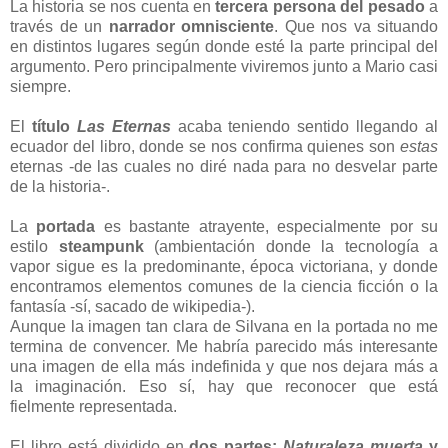
La historia se nos cuenta en
tercera persona del pesado
a
través de un
narrador omnisciente
. Que nos va situando
en distintos lugares según donde esté la parte principal del
argumento. Pero principalmente viviremos junto a Mario casi
siempre.
El
título
Las Eternas
acaba teniendo sentido llegando al
ecuador del libro, donde se nos confirma quienes son
estas
eternas -de las cuales no diré nada para no desvelar parte
de la historia-.
La
portada
es bastante atrayente, especialmente por su
estilo
steampunk
(ambientación donde la tecnología a
vapor sigue es la predominante, época victoriana, y donde
encontramos elementos comunes de la ciencia ficción o la
fantasía -sí, sacado de wikipedia-).
Aunque la imagen tan clara de Silvana en la portada no me
termina de convencer. Me habría parecido más interesante
una imagen de ella más indefinida y que nos dejara más a
la imaginación. Eso sí, hay que reconocer que está
fielmente representada.
El libro está dividido en
dos partes:
Naturaleza muerta
y